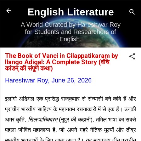
Skip to main content
English Literature
A World Curated by Hareshwar Roy
for Students and Researchers of
English.
The Book of Vanci in Cilappatikaram by
Ilango Adigal: A Complete Story (वंचि
कांडम् की संपूर्ण कथा)
Hareshwar Roy,
June 26, 2026
इलांगो अडिगल एक प्रसिद्ध राजकुमार से संन्यासी बने कवि हैं और
प्राचीन भारतीय साहित्य के महानतम रचनाकारों में से एक हैं। उनकी
अमर कृति,
सिलप्पातिकारम
(नूपुर की कहानी), तमिल भाषा का सबसे
पहला जीवित महाकाव्य है, जो अपने गहरे नैतिक मूल्यों और तीव्र
मानवीय भावनाओं के लिए जाना जाता है। यह महाकाव्य तीन प्राचीन