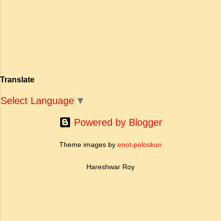
अपनी विलक्षण काव्य प्रतिभा के बल पर, उन्होंने मानवीय
मोह और विरह की कथा को आत्म-साक्षात्कार, बुद्धत्व की
खोज और निस्वार्थ सामाजिक सुधार की एक भव्य गाथा में
बदल दिया है। ऐतिहासिक और साहित्यिक साक्ष्यों के आधार
पर, मणिमेकलै की रचना दक्षिण भारत के उत्तर-संगम काल
(लगभग दूसरी से छठी शताब्दी ईस्वी के बीच) की मानी जाती
है। साहित्यिक इतिहास में इस रचना का महत्व और
Translate
ऐतिहासिक प्रासंगिकता असाधारण है। यह मह...
Select Language
▼
Powered by Blogger
Theme images by
enot-poloskun
Hareshwar Roy