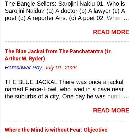
The Bangle Sellers: Sarojini Naidu 01. Who is
Sarojini Naidu? (a) A doctor (b) A lawyer (c) A
poet (d) A reporter Ans: (c) A poet 02. When
was Sarojini Naidu born? (a) 13 February 1879
READ MORE
(b) 2 March 1881 (c) 8 September 1877 (d) 27
January 1884 Ans: (a) 13 February 1879 03.
Where was Sarojini Naidu born? (a)
The Blue Jackal from The Panchatantra (tr.
Hyderabad (b) Mumbai (c) Kolkata (d)
Arthur W. Ryder)
Chennai Ans: (a) Hyderabad 04. Who is known
Hareshwar Roy,
July 01, 2026
as the ‘Nightingale of India’? (a) Asha
Bhonsale (b) Lata Mangeskar (c) Sarojini
THE BLUE JACKAL There was once a jackal
Naidu (d) Suraiya Ans: (c) Sarojini Naidu 05.
named Fierce-Howl, who lived in a cave near
Sarojini Naidu is known as the Nightingale of:
the suburbs of a city. One day he was hunting
(a) India (b) Pakistan (c) England (d) China
for food, his throat pinched with hunger, and
Ans: (a) India 06. What was the nickname of
READ MORE
wandered into the city after nightfall. There the
Sarojini Naidu? (a) Nightingale of India (b)
city dogs snapped at his limbs with their sharp-
Queen of Poetry (c) Lady of Freedom (d)
pointed teeth, and terrified his heart with their
Princess of Literature Ans: (a) Nightingale of
Where the Mind is without Fear: Objective
dreadful barking, so that he stumbled this way
India 07. Which Indian University did Sarojini