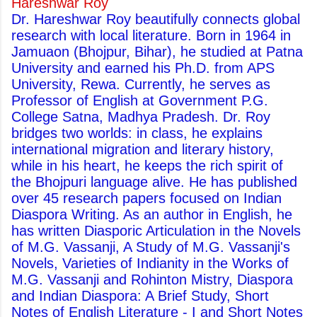
Hareshwar Roy
Dr. Hareshwar Roy beautifully connects global
research with local literature. Born in 1964 in
Jamuaon (Bhojpur, Bihar), he studied at Patna
University and earned his Ph.D. from APS
University, Rewa. Currently, he serves as
Professor of English at Government P.G.
College Satna, Madhya Pradesh. Dr. Roy
bridges two worlds: in class, he explains
international migration and literary history,
while in his heart, he keeps the rich spirit of
the Bhojpuri language alive. He has published
over 45 research papers focused on Indian
Diaspora Writing. As an author in English, he
has written Diasporic Articulation in the Novels
of M.G. Vassanji, A Study of M.G. Vassanji's
Novels, Varieties of Indianity in the Works of
M.G. Vassanji and Rohinton Mistry, Diaspora
and Indian Diaspora: A Brief Study, Short
Notes of English Literature - I and Short Notes