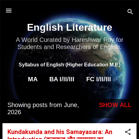
Skip to main content
English Literature
A World Curated by Hareshwar Roy for
Students and Researchers of English.
Syllabus of English (Higher Education M.P.)
MA
BA I/II/III
FC I/II/III
Showing posts from June,
SHOW ALL
P
2026
o
s
Kundakunda and his Samayasara: An