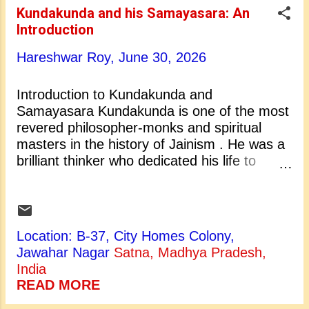
काल (समय) कुन्दकुन्द प्राचीन भारतीय इतिहास के एक
Kundakunda and his Samayasara: An
अत्यंत जीवंत और परिवर्तनकारी काल में रहे, जिसे
Introduction
आमतौर पर पहली से दूसरी शताब्दी ईस्वी के आसपास
माना जाता है। यह एक ऐसा समय था जब विभिन्न
Hareshwar Roy,
June 30, 2026
दार्शनिक और धार्मिक विचारधाराएं सक्रिय रूप से
शास्त्रार्थ कर रही थीं, विकसित हो रही ...
Introduction to Kundakunda and
Samayasara Kundakunda is one of the most
revered philosopher-monks and spiritual
masters in the history of Jainism . He was a
brilliant thinker who dedicated his life to
exploring the deepest truths of existence and
the human soul. His masterpiece, the
Samayasara , is a magnificent spiritual
treatise that stands as a foundational text of
Location: B-37, City Homes Colony,
Jain philosophy. The title itself means " The
Jawahar Nagar
Satna, Madhya Pradesh,
Essence of the Self " or "The Soul's True
India
Nature." Through this profound work,
READ MORE
Kundakunda guides readers away from