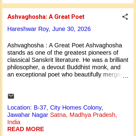
स्तंभ बन गए। कवि का काल (समय) अश्वघोष प्राचीन
भारतीय इतिहास के एक अत्यंत जीवंत और परिवर्तनकारी
Ashvaghosha: A Great Poet
काल में रहे, जिसे आमतौर पर पहली से दूसरी शताब्दी
ईस्वी के आसपास माना जाता है। वे कुषाण साम्राज्य के
Hareshwar Roy,
June 30, 2026
महान शासक सम्राट कनिष्ठ के स्वर्णिम शासनकाल के
दौरान फले-फूले। यह युग अभूतपूर्व सांस्कृतिक विकास,
Ashvaghosha : A Great Poet Ashvaghosha
धार्मिक सहिष्णुता और सिल्क रोड (रेशम मार्ग) के माध्यम से
stands as one of the greatest pioneers of
फलते...
classical Sanskrit literature. He was a brilliant
philosopher, a devout Buddhist monk, and
an exceptional poet who beautifully merged
spirituality with art. His masterpiece, the
Buddhacharita , is a magnificent epic poem
that traces the sacred journey of Gautama
Buddha from his luxurious birth to his
Location: B-37, City Homes Colony,
ultimate enlightenment. As an epic, it is not
Jawahar Nagar
Satna, Madhya Pradesh,
merely a biographical account but a
India
profound spiritual voyage told with immense
READ MORE
poetic grace. Through this work,