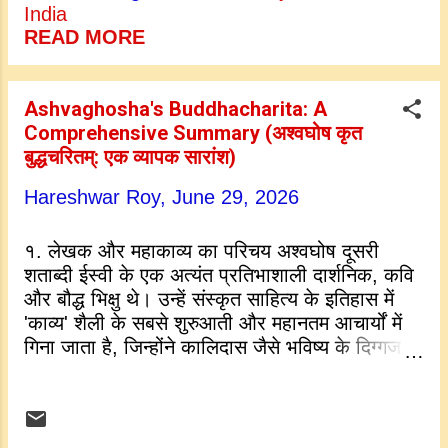
of Buddha, who evolves from a deeply
India
sensitive, sheltered prince into a universally
READ MORE
revered spiritual savior. Ashvaghosha does
not merely present a distant, flawless divine
figure. Instead, he beautifully sculpts a highly
Ashvaghosha's Buddhacharita: A
relatable human protagonist whose profound
Comprehensive Summary (अश्वघोष कृत
inner journey from intense worldly sorrow to
बुद्धचरितम्: एक व्यापक सारांश)
ultimate spiritual liberation serves as a
timeless guide for all of humanity. 2. A Man
Hareshwar Roy,
June 29, 2026
of Deep Empathy and Sensitivity From his
very early youth, Siddhartha is depicted as
१. लेखक और महाकाव्य का परिचय अश्वघोष दूसरी
an exceptionally compassionate and deeply
शताब्दी ईस्वी के एक अत्यंत प्रतिभाशाली दार्शनिक, कवि
sensitive individual. Even though his father
और बौद्ध भिक्षु थे। उन्हें संस्कृत साहित्य के इतिहास में
surround...
'काव्य' शैली के सबसे शुरुआती और महानतम आचार्यों में
गिना जाता है, जिन्होंने कालिदास जैसे भविष्य के दिग्गज
कवियों का मार्ग प्रशस्त किया। उनकी कालजयी रचना
बुद्धचरितम् (बुद्ध के कार्य) संस्कृत का एक उत्कृष्ट
महाकाव्य है। यह सिद्धार्थ गौतम का पहला संपूर्ण और
सिलसिलेवार जीवन-चरित्र है, जो उनके एक सुरक्षित