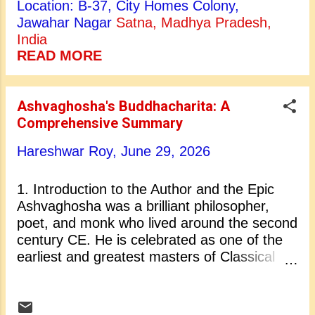
Location: B-37, City Homes Colony,
राजकुमार से लेकर परम ज्ञानी बुद्ध बनने तक की यात्रा
Jawahar Nagar
Satna, Madhya Pradesh,
को दर्शाता है। गहरे आध्यात्मिक दर्शन और सुंदर काव्य का
India
अनूठा मिश्रण करके, अश्वघोष ने एक ऐसी मर्मस्पर्शी
READ MORE
कहानी रची है जो कर्तव्य, शोक और वैराग्य के सार्वभौमिक
विषयों को उजागर करती है। २. चमत्कारी जन्म और
सुख-सुविधाओं भरा बचपन इस महाकाव्य की शुरुआत
Ashvaghosha's Buddhacharita: A
शाक्य वंश के राजा शुद्धोधन के शासन वाले सुंदर शहर
Comprehensive Summary
कपिलवस्तु से होती है। रानी माया को सपने में एक दिव्य
सफेद हाथी अपनी बाईं कोख में प्रवेश करता हुआ दिखाई
Hareshwar Roy,
June 29, 2026
देता है, जो एक महान आत्मा के आगमन का संकेत था।
सिद्धार्थ का जन्म लुंबिनी के शांत ...
1. Introduction to the Author and the Epic
Ashvaghosha was a brilliant philosopher,
poet, and monk who lived around the second
century CE. He is celebrated as one of the
earliest and greatest masters of Classical
Sanskrit literature, paving the way for future
legends like Kalidasa. His masterpiece,
Buddhacharita (The Acts of the Buddha), is a