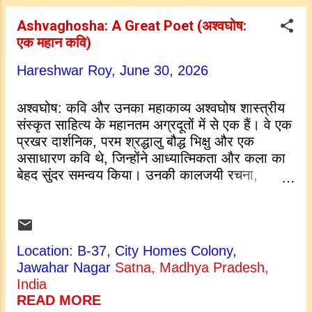
external rituals and directs them toward
inner self-realization . It is not just a religious
Ashvaghosha: A Great Poet (अश्वघोष:
book, but a timeless roadmap for anyone
एक महान कवि)
seeking ultimate freedom and mental peace.
The Era of the Philosopher Kundakunda
Hareshwar Roy,
June 30, 2026
lived during a vibrant and transformative era
of ancient Indian history, generally placed
अश्वघोष: कवि और उनका महाकाव्य अश्वघोष शास्त्रीय
around the 1st to 2nd century CE. This was
संस्कृत साहित्य के महानतम अग्रदूतों में से एक हैं। वे एक
a period when various philosophical and
प्रखर दार्शनिक, परम श्रद्धालु बौद्ध भिक्षु और एक
religious traditions were actively debating,
असाधारण कवि थे, जिन्होंने आध्यात्मिकता और कला का
growing,...
बेहद सुंदर समन्वय किया। उनकी कालजयी रचना,
बुद्धचरित , एक भव्य महाकाव्य है जो गौतम बुद्ध के
वैभवशाली जन्म से लेकर उनके परम निर्वाण (ज्ञान) तक
की पवित्र यात्रा को दर्शाता है। एक महाकाव्य के रूप में,
यह केवल एक जीवन परिचय नहीं है, बल्कि असीम
Location: B-37, City Homes Colony,
काव्यात्मक गरिमा के साथ कही गई एक गहरी आध्यात्मिक
Jawahar Nagar
Satna, Madhya Pradesh,
यात्रा है। इस कृति के माध्यम से, अश्वघोष ने धार्मिक
India
उपदेशों को मनमोहक कला में सफलतापूर्वक बदल दिया,
READ MORE
जिससे वे महाकाव्य परंपरा के इतिहास में एक आधारभूत