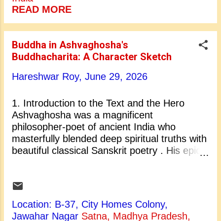
ऐसे आत्मीय नायक का चरित्र गढ़ा है, जिसकी तीव्र
READ MORE
सांसारिक शोक से परम आध्यात्मिक मुक्ति तक की
आंतरिक यात्रा पूरी मानवता के लिए एक मार्गदर्शक बनती
है। २. गहरी सहानुभूति और संवेदनशीलता के धनी अपने
Buddha in Ashvaghosha's
प्रारंभिक जीवन से ही सिद्धार्थ एक असाधारण दयालु और
Buddhacharita: A Character Sketch
अत्यंत संवेदनशील व्यक्ति के रूप में दिखाई देते हैं। यद्यपि
उनके पिता ने उन्हें अतुलनीय विलासिता, सुंदर नर्तकियों
Hareshwar Roy,
June 29, 2026
और भव्य महलों से घेर रखा था, फिर भी राजकुमार का
हृदय इन ऊपरी सुखों से ...
1. Introduction to the Text and the Hero
Ashvaghosha was a magnificent
philosopher-poet of ancient India who
masterfully blended deep spiritual truths with
beautiful classical Sanskrit poetry . His epic
masterpiece, Buddhacharita , stands as a
landmark text in world literature, capturing
the incredible life transformation of
Siddhartha Gautama . At the absolute center
Location: B-37, City Homes Colony,
of this grand poetic narrative is the character
Jawahar Nagar
Satna, Madhya Pradesh,