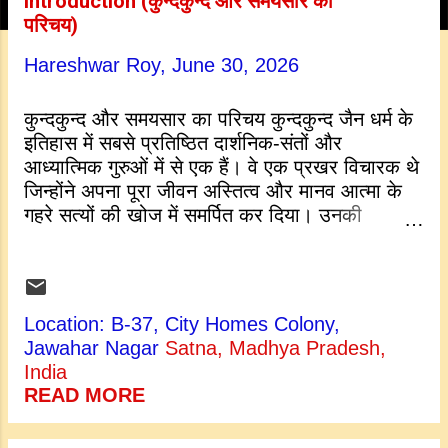
Introduction (कुन्दकुन्द और समयसार का
t
परिचय)
s
Hareshwar Roy,
June 30, 2026
कुन्दकुन्द और समयसार का परिचय कुन्दकुन्द जैन धर्म के
इतिहास में सबसे प्रतिष्ठित दार्शनिक-संतों और
आध्यात्मिक गुरुओं में से एक हैं। वे एक प्रखर विचारक थे
जिन्होंने अपना पूरा जीवन अस्तित्व और मानव आत्मा के
गहरे सत्यों की खोज में समर्पित कर दिया। उनकी
कालजयी रचना, समयसार , एक भव्य आध्यात्मिक ग्रंथ है
जो जैन दर्शन के एक आधारभूत स्तंभ के रूप में स्थापित
है। इस शीर्षक का सीधा अर्थ है— "आत्मतत्व" या "आत्मा
का वास्तविक स्वभाव"। इस गहन कृति के माध्यम से,
Location: B-37, City Homes Colony,
कुन्दकुन्द पाठकों को बाहरी कर्मकांडों से दूर ले जाते हैं
Jawahar Nagar
Satna, Madhya Pradesh,
और उन्हें आंतरिक आत्म-साक्षात्कार की ओर अग्रसर
India
करते हैं। यह केवल एक धार्मिक पुस्तक नहीं है, बल्कि
READ MORE
परम स्वतंत्रता और मानसिक शांति चाहने वाले किसी भी
व्यक्ति के लिए एक शाश्वत मार्गदर्शिका है। दार्शनिक का