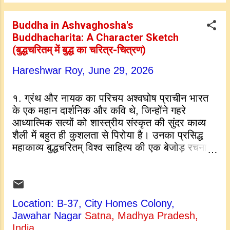
Ashvaghosha successfully transformed
religious teachings into captivating art,
Buddha in Ashvaghosha's
making him a foundational figure in the
Buddhacharita: A Character Sketch
history of the Mahakavya (court epic)
(बुद्धचरितम् में बुद्ध का चरित्र-चित्रण)
tradition. The Era of the Poet Ashvaghosha
lived during a vibrant and transformative
Hareshwar Roy,
June 29, 2026
period in ancient Indian history, generally
placed around the 1st to 2nd century CE. He
१. ग्रंथ और नायक का परिचय अश्वघोष प्राचीन भारत
flourished during the golden reign of
के एक महान दार्शनिक और कवि थे, जिन्होंने गहरे
Emperor Kanishka , the great ruler of the
आध्यात्मिक सत्यों को शास्त्रीय संस्कृत की सुंदर काव्य
Kushan Empire . This era was marked by
शैली में बहुत ही कुशलता से पिरोया है। उनका प्रसिद्ध
imme...
महाकाव्य बुद्धचरितम् विश्व साहित्य की एक बेजोड़ रचना
है, जो सिद्धार्थ गौतम के जीवन के महान परिवर्तन को
दर्शाती है। इस विशाल काव्य के केंद्र में बुद्ध का चरित्र
है, जो एक अत्यंत भावुक और महलों में पले-बढ़े राजकुमार
से बदलकर पूरे संसार के उद्धारक बन जाते हैं। अश्वघोष
Location: B-37, City Homes Colony,
ने बुद्ध को केवल एक दूर रहने वाले, दोषरहित देवता के
Jawahar Nagar
Satna, Madhya Pradesh,
रूप में प्रस्तुत नहीं किया है। इसके बजाय, उन्होंने एक
India