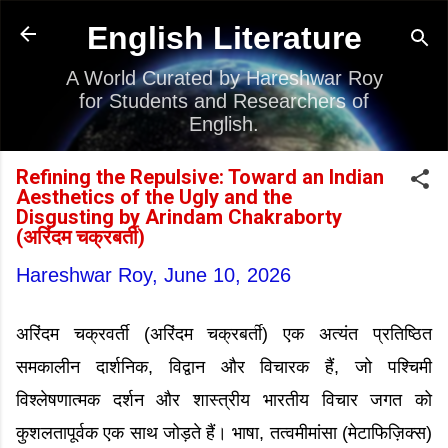
Skip to main content
English Literature
A World Curated by Hareshwar Roy
for Students and Researchers of
English.
Refining the Repulsive: Toward an Indian
Aesthetics of the Ugly and the
Disgusting by Arindam Chakraborty
(अरिंदम चक्रबर्ती)
Hareshwar Roy,
June 10, 2026
अरिंदम चक्रवर्ती (अरिंदम चक्रबर्ती) एक अत्यंत प्रतिष्ठित
समकालीन दार्शनिक, विद्वान और विचारक हैं, जो पश्चिमी
विश्लेषणात्मक दर्शन और शास्त्रीय भारतीय विचार जगत को
कुशलतापूर्वक एक साथ जोड़ते हैं। भाषा, तत्वमीमांसा (मेटाफिज़िक्स)