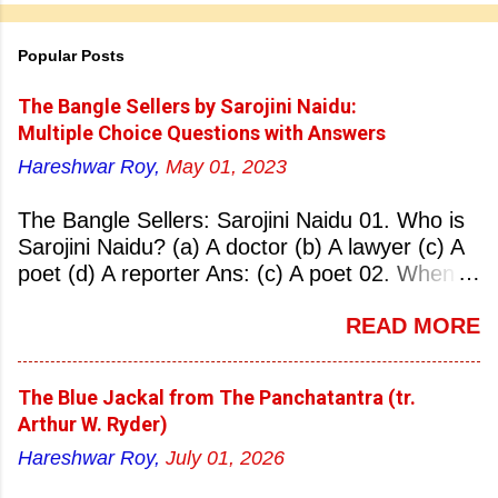
Popular Posts
The Bangle Sellers by Sarojini Naidu:
Multiple Choice Questions with Answers
Hareshwar Roy,
May 01, 2023
The Bangle Sellers: Sarojini Naidu 01. Who is
Sarojini Naidu? (a) A doctor (b) A lawyer (c) A
poet (d) A reporter Ans: (c) A poet 02. When
was Sarojini Naidu born? (a) 13 February 1879
READ MORE
(b) 2 March 1881 (c) 8 September 1877 (d) 27
January 1884 Ans: (a) 13 February 1879 03.
Where was Sarojini Naidu born? (a)
The Blue Jackal from The Panchatantra (tr.
Hyderabad (b) Mumbai (c) Kolkata (d)
Arthur W. Ryder)
Chennai Ans: (a) Hyderabad 04. Who is known
Hareshwar Roy,
July 01, 2026
as the ‘Nightingale of India’? (a) Asha
Bhonsale (b) Lata Mangeskar (c) Sarojini