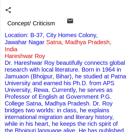
Concept/ Criticism
Location: B-37, City Homes Colony,
Jawahar Nagar
Satna, Madhya Pradesh,
India
Hareshwar Roy
Dr. Hareshwar Roy beautifully connects global
research with local literature. Born in 1964 in
Jamuaon (Bhojpur, Bihar), he studied at Patna
University and earned his Ph.D. from APS
University, Rewa. Currently, he serves as
Professor of English at Government P.G.
College Satna, Madhya Pradesh. Dr. Roy
bridges two worlds: in class, he explains
international migration and literary history,
while in his heart, he keeps the rich spirit of
the Bhojpuri language alive. He has published