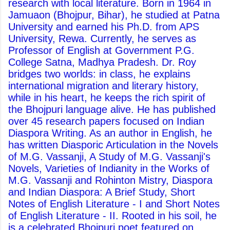
research with local literature. Born in 1964 in
Jamuaon (Bhojpur, Bihar), he studied at Patna
University and earned his Ph.D. from APS
University, Rewa. Currently, he serves as
Professor of English at Government P.G.
College Satna, Madhya Pradesh. Dr. Roy
bridges two worlds: in class, he explains
international migration and literary history,
while in his heart, he keeps the rich spirit of
the Bhojpuri language alive. He has published
over 45 research papers focused on Indian
Diaspora Writing. As an author in English, he
has written Diasporic Articulation in the Novels
of M.G. Vassanji, A Study of M.G. Vassanji's
Novels, Varieties of Indianity in the Works of
M.G. Vassanji and Rohinton Mistry, Diaspora
and Indian Diaspora: A Brief Study, Short
Notes of English Literature - I and Short Notes
of English Literature - II. Rooted in his soil, he
is a celebrated Bhojpuri poet featured on