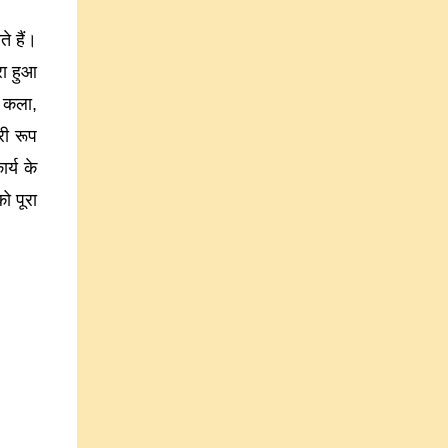
े हैं।
रा हुआ
। कला,
री रूप
र्य के
ो पूरा