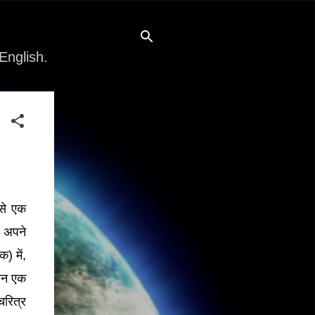
English.
 से एक
। अपने
) में,
िन एक
रित्र