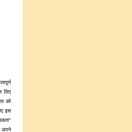
वपूर्ण
के लिए
ला को
लिए इस
िकता”
र अपने