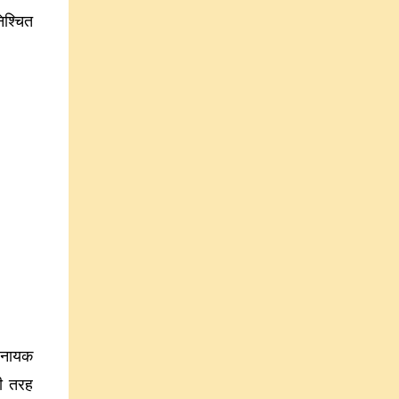
िश्चित
। नायक
की तरह