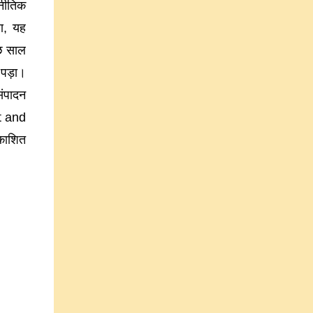
नीतिक
ण, यह
ुछ साल
 पड़ा।
संपादन
rt and
काशित