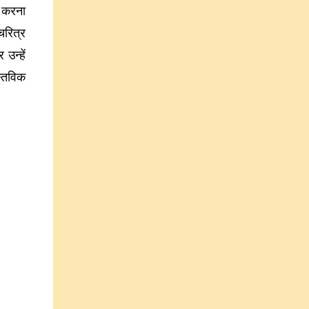
 करना
चरित्र
उन्हें
स्तविक