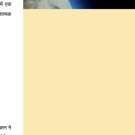
में एक
ात्मक
तिन ने