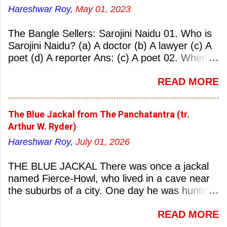
Hareshwar Roy,
May 01, 2023
The Bangle Sellers: Sarojini Naidu 01. Who is
Sarojini Naidu? (a) A doctor (b) A lawyer (c) A
poet (d) A reporter Ans: (c) A poet 02. When
was Sarojini Naidu born? (a) 13 February 1879
READ MORE
(b) 2 March 1881 (c) 8 September 1877 (d) 27
January 1884 Ans: (a) 13 February 1879 03.
Where was Sarojini Naidu born? (a)
The Blue Jackal from The Panchatantra (tr.
Hyderabad (b) Mumbai (c) Kolkata (d)
Arthur W. Ryder)
Chennai Ans: (a) Hyderabad 04. Who is known
Hareshwar Roy,
July 01, 2026
as the ‘Nightingale of India’? (a) Asha
Bhonsale (b) Lata Mangeskar (c) Sarojini
THE BLUE JACKAL There was once a jackal
Naidu (d) Suraiya Ans: (c) Sarojini Naidu 05.
named Fierce-Howl, who lived in a cave near
Sarojini Naidu is known as the Nightingale of:
the suburbs of a city. One day he was hunting
(a) India (b) Pakistan (c) England (d) China
for food, his throat pinched with hunger, and
Ans: (a) India 06. What was the nickname of
READ MORE
wandered into the city after nightfall. There the
Sarojini Naidu? (a) Nightingale of India (b)