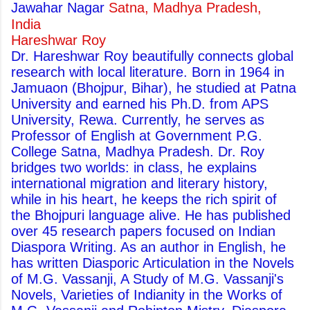
Jawahar Nagar
Satna, Madhya Pradesh,
India
Hareshwar Roy
Dr. Hareshwar Roy beautifully connects global
research with local literature. Born in 1964 in
Jamuaon (Bhojpur, Bihar), he studied at Patna
University and earned his Ph.D. from APS
University, Rewa. Currently, he serves as
Professor of English at Government P.G.
College Satna, Madhya Pradesh. Dr. Roy
bridges two worlds: in class, he explains
international migration and literary history,
while in his heart, he keeps the rich spirit of
the Bhojpuri language alive. He has published
over 45 research papers focused on Indian
Diaspora Writing. As an author in English, he
has written Diasporic Articulation in the Novels
of M.G. Vassanji, A Study of M.G. Vassanji's
Novels, Varieties of Indianity in the Works of