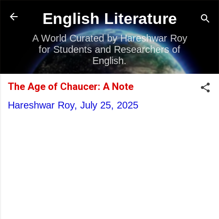
Skip to main content
English Literature
A World Curated by Hareshwar Roy
for Students and Researchers of
English.
The Age of Chaucer: A Note
Hareshwar Roy,
July 25, 2025