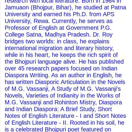
research with local literature. Born in 1964 in
Jamuaon (Bhojpur, Bihar), he studied at Patna
University and earned his Ph.D. from APS
University, Rewa. Currently, he serves as
Professor of English at Government P.G.
College Satna, Madhya Pradesh. Dr. Roy
bridges two worlds: in class, he explains
international migration and literary history,
while in his heart, he keeps the rich spirit of
the Bhojpuri language alive. He has published
over 45 research papers focused on Indian
Diaspora Writing. As an author in English, he
has written Diasporic Articulation in the Novels
of M.G. Vassanji, A Study of M.G. Vassanji's
Novels, Varieties of Indianity in the Works of
M.G. Vassanji and Rohinton Mistry, Diaspora
and Indian Diaspora: A Brief Study, Short
Notes of English Literature - I and Short Notes
of English Literature - II. Rooted in his soil, he
is a celebrated Bhojpuri poet featured on