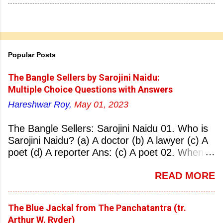
Popular Posts
The Bangle Sellers by Sarojini Naidu:
Multiple Choice Questions with Answers
Hareshwar Roy,
May 01, 2023
The Bangle Sellers: Sarojini Naidu 01. Who is
Sarojini Naidu? (a) A doctor (b) A lawyer (c) A
poet (d) A reporter Ans: (c) A poet 02. When
was Sarojini Naidu born? (a) 13 February 1879
READ MORE
(b) 2 March 1881 (c) 8 September 1877 (d) 27
January 1884 Ans: (a) 13 February 1879 03.
Where was Sarojini Naidu born? (a)
The Blue Jackal from The Panchatantra (tr.
Hyderabad (b) Mumbai (c) Kolkata (d)
Arthur W. Ryder)