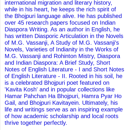
international migration and literary history,
while in his heart, he keeps the rich spirit of
the Bhojpuri language alive. He has published
over 45 research papers focused on Indian
Diaspora Writing. As an author in English, he
has written Diasporic Articulation in the Novels
of M.G. Vassanji, A Study of M.G. Vassanji's
Novels, Varieties of Indianity in the Works of
M.G. Vassanji and Rohinton Mistry, Diaspora
and Indian Diaspora: A Brief Study, Short
Notes of English Literature - I and Short Notes
of English Literature - II. Rooted in his soil, he
is a celebrated Bhojpuri poet featured on
'Kavita Kosh' and in popular collections like
Hamar Pahchan Ha Bhojpuri, Hamra Pyar Ho
Gail, and Bhojpuri Kavitayein. Ultimately, his
life and writings serve as an inspiring example
of how academic scholarship and local roots
thrive together perfectly.