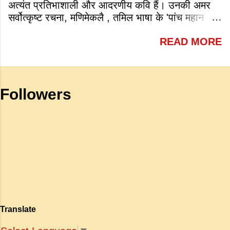
अत्यंत प्रतिभाशाली और आदरणीय कवि हैं। उनकी अमर
the following is a very famous work
सर्वोत्कृष्ट रचना, मणिमेकलै , तमिल भाषा के 'पांच महान
by Tagore? a. Sharadhanjali b.
महाकाव्यों' में से एक है जो शास्त्रीय भारतीय वास्तमय का
Gitanjali c. Geetmala d. Savitri
READ MORE
एक गौरवशाली स्तंभ है। यह कृति एक विशिष्ट स्थान रखती
Answer: b. Gitanjali (v) What is
है क्योंकि यह इलांगो अडिगल के प्रसिद्ध महाकाव्य
meant by the sub clause 'Where
सिलप्पातिकारम के वैचारिक और दार्शनिक 'सीक्वल' (अगले
the mind is without fear and head
भाग) के रूप में कार्य करती है। जहाँ अधिकांश प्राचीन
is held high': a. To be fearless and
Followers
महाकाव्य राजाओं के युद्धों, विजय अभियानों या शाही रोमांस
self respecting b. To be proud of
पर केंद्रित होते थे, वहीं सात्तनार का यह ग्रंथ पूरी तरह से
one's high position c. To stand
एक युवा महिला की आध्यात्मिक जागृति पर आधारित है।
straight d. To be fearless and
अपनी विलक्षण काव्य प्रतिभा के बल पर, उन्होंने मानवीय
haughty Answer: a. To be fearless
मोह और विरह की कथा को आत्म-साक्षात्कार, बुद्धत्व की
and self respecting (vi) According
खोज और निस्वार्थ सामाजिक सुधार की एक भव्य गाथा में
to Tagore what is meant by the
बदल दिया है। ऐतिहासिक और साहित्यिक साक्ष्यों के आधार
sub-clause 'Where knowledge is
पर, मणिमेकलै की रचना दक्षिण भारत के उत्तर-संगम काल
free'? a. Where people do not have
(लगभग दूसरी से छठी शताब्दी ईस्वी के बीच) की मानी जाती
to pay for education b. Where
है। साहित्यिक इतिहास में इस रचना का महत्व और
people ha...
Translate
ऐतिहासिक प्रासंगिकता असाधारण है। यह मह...