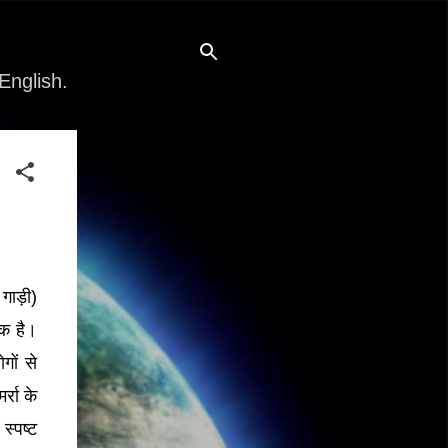
English.
गाड़ी)
एक है।
गों से
्रा के
स्पष्ट