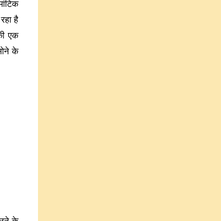
मांटिक
रहा है
 की एक
ोने के