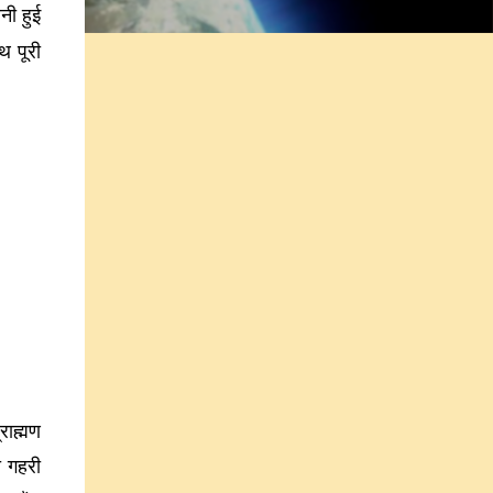
नी हुई
थ पूरी
राह्मण
ी गहरी