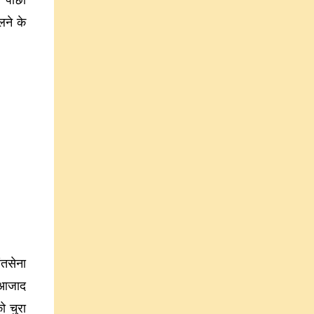
ा पीछा
लने के
ंतसेना
 आजाद
ो चुरा