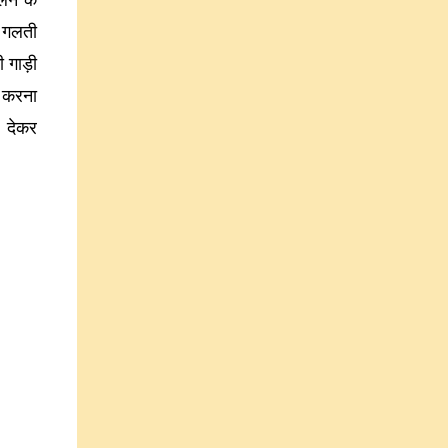
लने के
ा गलती
 गाड़ी
ट करना
े देकर