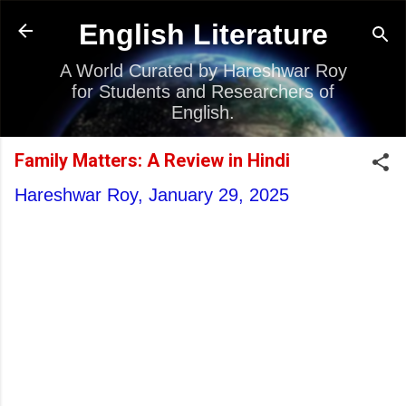
Skip to main content
English Literature
A World Curated by Hareshwar Roy
for Students and Researchers of
English.
Family Matters: A Review in Hindi
Hareshwar Roy,
January 29, 2025