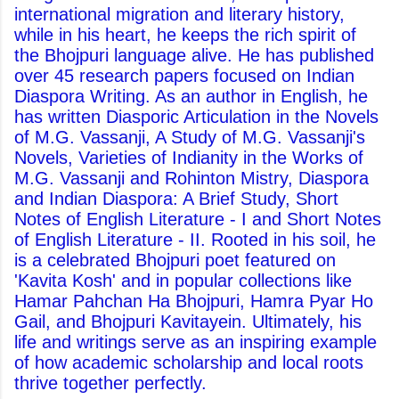
international migration and literary history,
while in his heart, he keeps the rich spirit of
the Bhojpuri language alive. He has published
over 45 research papers focused on Indian
Diaspora Writing. As an author in English, he
has written Diasporic Articulation in the Novels
of M.G. Vassanji, A Study of M.G. Vassanji's
Novels, Varieties of Indianity in the Works of
M.G. Vassanji and Rohinton Mistry, Diaspora
and Indian Diaspora: A Brief Study, Short
Notes of English Literature - I and Short Notes
of English Literature - II. Rooted in his soil, he
is a celebrated Bhojpuri poet featured on
'Kavita Kosh' and in popular collections like
Hamar Pahchan Ha Bhojpuri, Hamra Pyar Ho
Gail, and Bhojpuri Kavitayein. Ultimately, his
life and writings serve as an inspiring example
of how academic scholarship and local roots
thrive together perfectly.