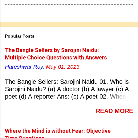
Popular Posts
The Bangle Sellers by Sarojini Naidu:
Multiple Choice Questions with Answers
Hareshwar Roy,
May 01, 2023
The Bangle Sellers: Sarojini Naidu 01. Who is
Sarojini Naidu? (a) A doctor (b) A lawyer (c) A
poet (d) A reporter Ans: (c) A poet 02. When
was Sarojini Naidu born? (a) 13 February 1879
READ MORE
(b) 2 March 1881 (c) 8 September 1877 (d) 27
January 1884 Ans: (a) 13 February 1879 03.
Where was Sarojini Naidu born? (a)
Where the Mind is without Fear: Objective
Hyderabad (b) Mumbai (c) Kolkata (d)