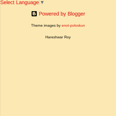
terror, and spread the report: “Oh, oh! Here is
Select Language
▼
an exotic creature that has dropped from
somewhere. Nobody knows what his
Powered by Blogger
conduct...
Theme images by
enot-poloskun
Hareshwar Roy