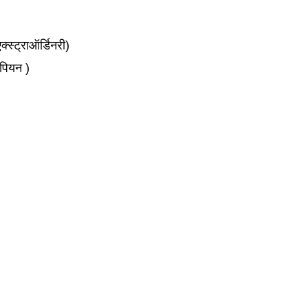
स्ट्राऑर्डिनरी)
पियन )