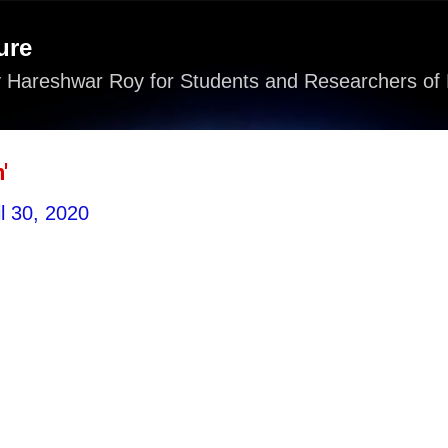
Skip to main content
ure
 Hareshwar Roy for Students and Researchers of 
'
il 30, 2020