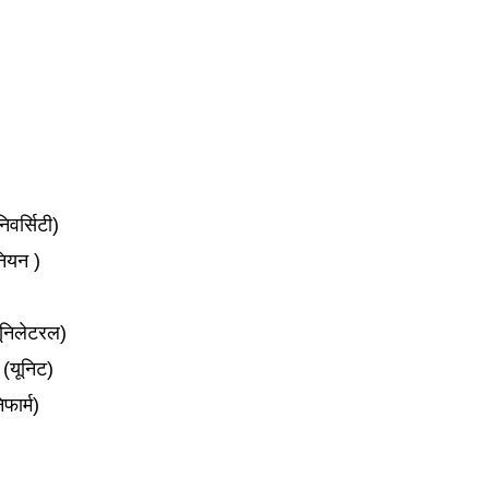
वर्सिटी)
ियन )
ूनिलेटरल)
(यूनिट)
ार्म)