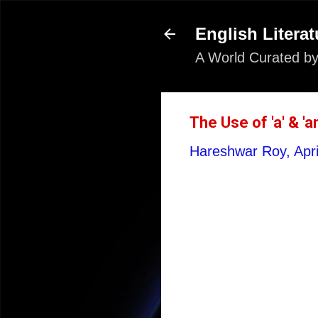
English Literat
A World Curated by
The Use of 'a' & 'an
Hareshwar Roy,
Apr