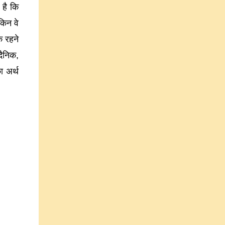
 है कि
किन वे
े रहने
दैनिक,
ा अर्थ