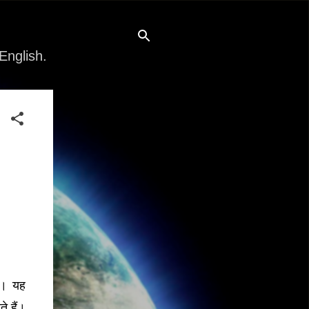
English.
ै। यह
े हैं।