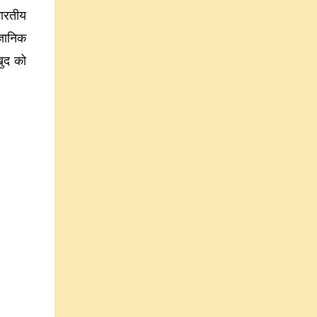
ारतीय
्ञानिक
खुद को