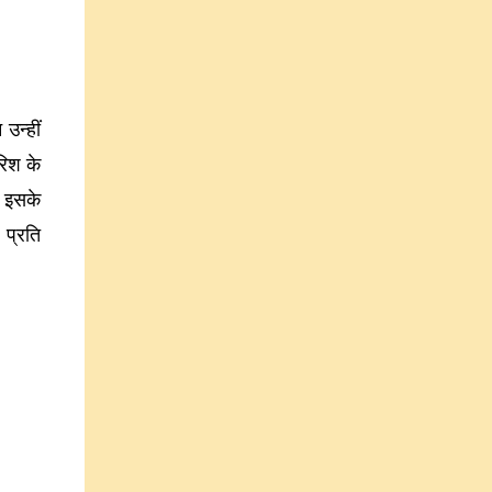
उन्हीं
रिश के
। इसके
 प्रति