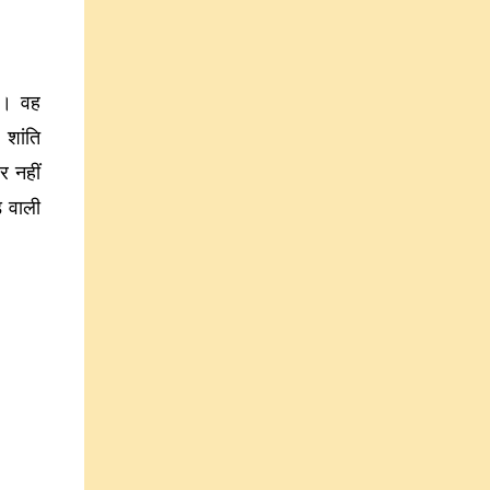
ै। वह
 शांति
र नहीं
़ वाली