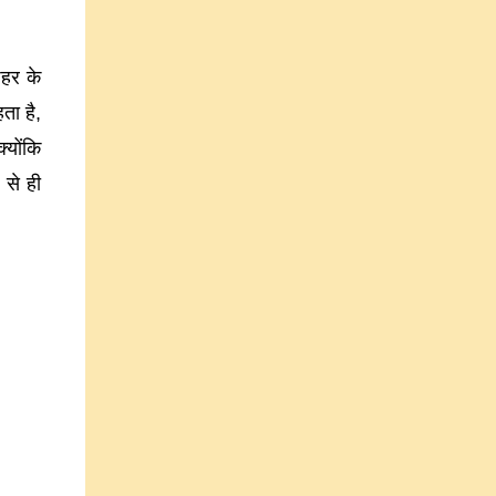
शहर के
ा है,
्योंकि
 से ही