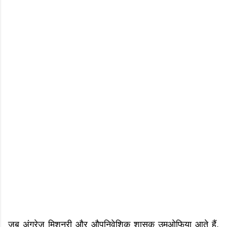
जब अंग्रेज मिशनरी और औपनिवेशिक शासक उमूओफिया आते हैं,