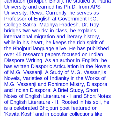
Jamuaon (Bhojpur, Bihar), he studied at Patna
University and earned his Ph.D. from APS
University, Rewa. Currently, he serves as
Professor of English at Government P.G.
College Satna, Madhya Pradesh. Dr. Roy
bridges two worlds: in class, he explains
international migration and literary history,
while in his heart, he keeps the rich spirit of
the Bhojpuri language alive. He has published
over 45 research papers focused on Indian
Diaspora Writing. As an author in English, he
has written Diasporic Articulation in the Novels
of M.G. Vassanji, A Study of M.G. Vassanji's
Novels, Varieties of Indianity in the Works of
M.G. Vassanji and Rohinton Mistry, Diaspora
and Indian Diaspora: A Brief Study, Short
Notes of English Literature - I and Short Notes
of English Literature - II. Rooted in his soil, he
is a celebrated Bhojpuri poet featured on
'Kavita Kosh' and in popular collections like